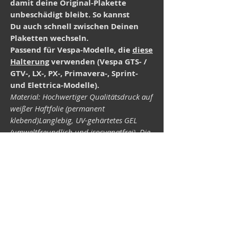
damit deine Original-Plakette
unbeschädigt bleibt. So kannst
Du auch schnell zwischen Deinen
Plaketten wechseln.
Passend für Vespa-Modelle, die
diese
Halterung
verwenden (Vespa GTS- /
GTV-, LX-, PX-, Primavera-, Sprint-
und Elettrica-Modelle).
Material: Hochwertiger Qualitätsdruck auf
weißer Haftfolie (permanent
klebend)Langlebig, UV-gehärtetes GEL
(umweltfreundlich und isocyanatfrei). Die
Lichtechtheit (Widerstandsfähigkeit der
Druckfarben gegen Lichteinwirkung) ist
abhängig von der Sonneneinstrahlung
sowie allen möglichen Lichteinflüssen.
Format33 x 43 mm.