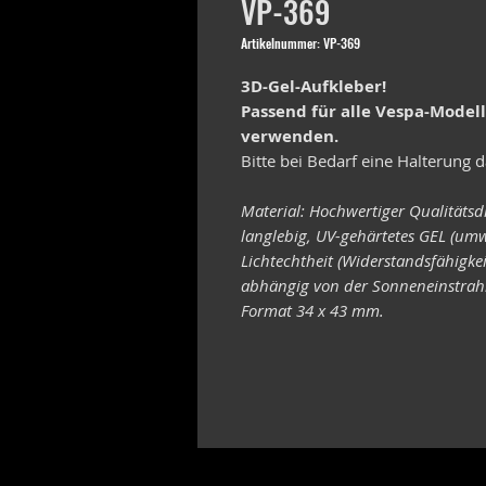
VP-369
Artikelnummer: VP-369
3D-Gel-Aufkleber!
Passend für alle Vespa-Model
verwenden.
Bitte bei Bedarf eine Halterung d
Material: Hochwertiger Qualitätsd
langlebig, UV-gehärtetes GEL (umw
Lichtechtheit (Widerstandsfähigke
abhängig von der Sonneneinstrahl
Format 34 x 43 mm.