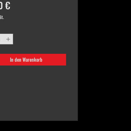
Preis
0 €
St.
In den Warenkorb