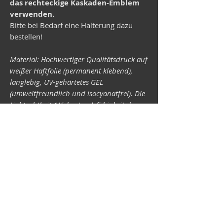
das rechteckige Kaskaden-Emblem
verwenden.
Bitte bei Bedarf eine Halterung dazu
bestellen!
Material: Hochwertiger Qualitätsdruck auf
weißer Haftfolie (permanent klebend),
langlebig, UV-gehärtetes GEL
(umweltfreundlich und isocyanatfrei). Die
Lichtechtheit (Widerstandsfähigkeit der
Druckfarben gegen Lichteinwirkung) ist
abhängig von der Sonneneinstrahlung
sowie allen möglichen Lichteinflüssen.
Format 34 x 43 mm.
Vespa-Shop
Camper-Shop