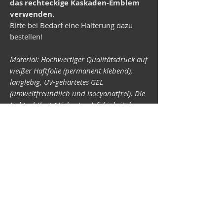
das rechteckige Kaskaden-Emblem
verwenden.
Bitte bei Bedarf eine Halterung dazu
bestellen!
Material: Hochwertiger Qualitätsdruck auf
weißer Haftfolie (permanent klebend),
langlebig, UV-gehärtetes GEL
(umweltfreundlich und isocyanatfrei). Die
Lichtechtheit (Widerstandsfähigkeit der
Druckfarben gegen Lichteinwirkung) ist
abhängig von der Sonneneinstrahlung
sowie allen möglichen Lichteinflüssen.
Format 34 x 43 mm.
Vespa-Shop
Camper-Shop