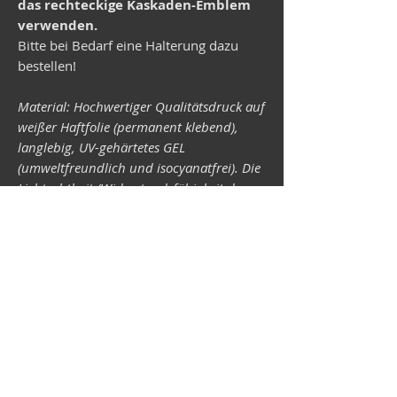
das rechteckige Kaskaden-Emblem
verwenden.
Bitte bei Bedarf eine Halterung dazu
bestellen!
Material: Hochwertiger Qualitätsdruck auf
weißer Haftfolie (permanent klebend),
langlebig, UV-gehärtetes GEL
(umweltfreundlich und isocyanatfrei). Die
Lichtechtheit (Widerstandsfähigkeit der
Druckfarben gegen Lichteinwirkung) ist
abhängig von der Sonneneinstrahlung
sowie allen möglichen Lichteinflüssen.
Format 34 x 43 mm.
Vespa-Shop
Camper-Shop