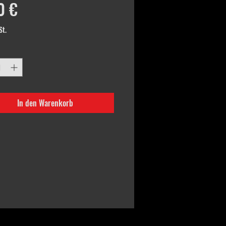
Preis
0 €
St.
In den Warenkorb