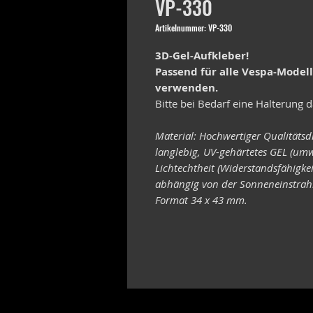
VP-330
Artikelnummer: VP-330
3D-Gel-Aufkleber!
Passend für alle Vespa-Model
verwenden.
Bitte bei Bedarf eine Halterung d
Material: Hochwertiger Qualitätsd
langlebig, UV-gehärtetes GEL (umw
Lichtechtheit (Widerstandsfähigke
abhängig von der Sonneneinstrahl
Format 34 x 43 mm.