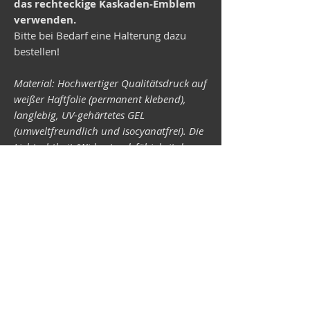
das rechteckige Kaskaden-Emblem
verwenden.
Bitte bei Bedarf eine Halterung dazu
bestellen!
Material: Hochwertiger Qualitätsdruck auf
weißer Haftfolie (permanent klebend),
langlebig, UV-gehärtetes GEL
(umweltfreundlich und isocyanatfrei). Die
Lichtechtheit (Widerstandsfähigkeit der
Druckfarben gegen Lichteinwirkung) ist
abhängig von der Sonneneinstrahlung
sowie allen möglichen Lichteinflüssen.
Format 34 x 43 mm.
Vespa-Shop
Camper-Shop