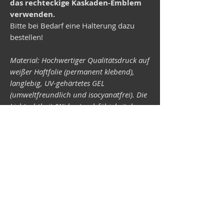
das rechteckige Kaskaden-Emblem
verwenden.
Bitte bei Bedarf eine Halterung dazu
bestellen!
Material: Hochwertiger Qualitätsdruck auf
weißer Haftfolie (permanent klebend),
langlebig, UV-gehärtetes GEL
(umweltfreundlich und isocyanatfrei). Die
Lichtechtheit (Widerstandsfähigkeit der
Druckfarben gegen Lichteinwirkung) ist
abhängig von der Sonneneinstrahlung
sowie allen möglichen Lichteinflüssen.
Format 34 x 43 mm.
Vespa-Shop
Camper-Shop