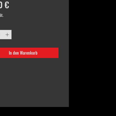
Preis
0 €
St.
In den Warenkorb