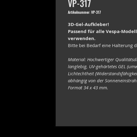
VP-317
Artikelnummer: VP-317
3D-Gel-Aufkleber!
Passend für alle Vespa-Model
verwenden.
Bitte bei Bedarf eine Halterung d
Material: Hochwertiger Qualitätsd
langlebig, UV-gehärtetes GEL (umw
Lichtechtheit (Widerstandsfähigke
abhängig von der Sonneneinstrahl
Format 34 x 43 mm.