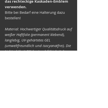
das rechteckige Kaskaden-Emblem
verwenden.
Bitte bei Bedarf eine Halterung dazu
bestellen!
Material: Hochwertiger Qualitätsdruck auf
weißer Haftfolie (permanent klebend),
langlebig, UV-gehärtetes GEL
(umweltfreundlich und isocyanatfrei). Die
Lichtechtheit (Widerstandsfähigkeit der
Druckfarben gegen Lichteinwirkung) ist
abhängig von der Sonneneinstrahlung
sowie allen möglichen Lichteinflüssen.
Format 34 x 43 mm.
Vespa-Shop
Camper-Shop