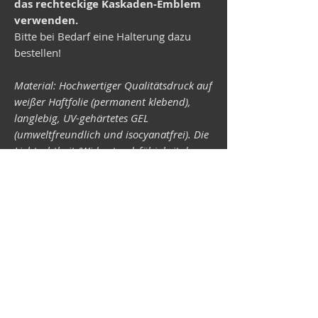
das rechteckige Kaskaden-Emblem
verwenden.
Bitte bei Bedarf eine Halterung dazu
bestellen!
Material: Hochwertiger Qualitätsdruck auf
weißer Haftfolie (permanent klebend),
langlebig, UV-gehärtetes GEL
(umweltfreundlich und isocyanatfrei). Die
Lichtechtheit (Widerstandsfähigkeit der
Druckfarben gegen Lichteinwirkung) ist
abhängig von der Sonneneinstrahlung
sowie allen möglichen Lichteinflüssen.
Format 34 x 43 mm.
Vespa-Shop
Camper-Shop