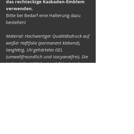
das rechteckige Kaskaden-Emblem
verwenden.
Bitte bei Bedarf eine Halterung dazu
bestellen!
Material: Hochwertiger Qualitätsdruck auf
weißer Haftfolie (permanent klebend),
langlebig, UV-gehärtetes GEL
(umweltfreundlich und isocyanatfrei). Die
Lichtechtheit (Widerstandsfähigkeit der
Druckfarben gegen Lichteinwirkung) ist
abhängig von der Sonneneinstrahlung
sowie allen möglichen Lichteinflüssen.
Format 34 x 43 mm.
Vespa-Shop
Camper-Shop