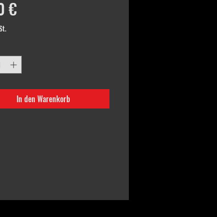
Preis
0 €
St.
In den Warenkorb