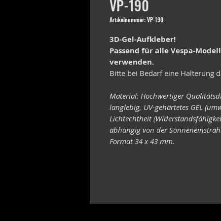
VP-190
Artikelnummer: VP-190
3D-Gel-Aufkleber!
Passend für alle Vespa-Model
verwenden.
Bitte bei Bedarf eine Halterung d
Material: Hochwertiger Qualitätsd
langlebig, UV-gehärtetes GEL (umw
Lichtechtheit (Widerstandsfähigke
abhängig von der Sonneneinstrahl
Format 34 x 43 mm.