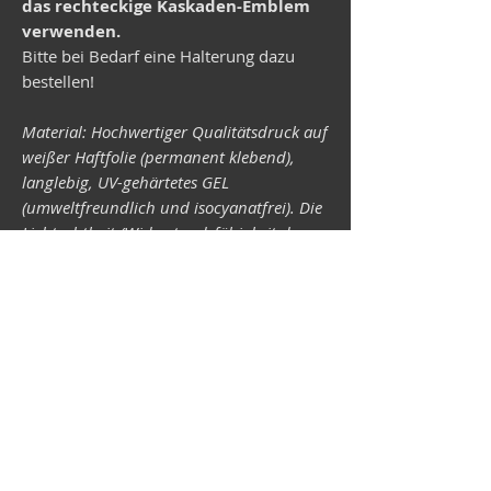
das rechteckige Kaskaden-Emblem
verwenden.
Bitte bei Bedarf eine Halterung dazu
bestellen!
Material: Hochwertiger Qualitätsdruck auf
weißer Haftfolie (permanent klebend),
langlebig, UV-gehärtetes GEL
(umweltfreundlich und isocyanatfrei). Die
Lichtechtheit (Widerstandsfähigkeit der
Druckfarben gegen Lichteinwirkung) ist
abhängig von der Sonneneinstrahlung
sowie allen möglichen Lichteinflüssen.
Format 34 x 43 mm.
Vespa-Shop
Camper-Shop