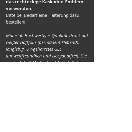
das rechteckige Kaskaden-Emblem
verwenden.
Bitte bei Bedarf eine Halterung dazu
bestellen!
Material: Hochwertiger Qualitätsdruck auf
weißer Haftfolie (permanent klebend),
langlebig, UV-gehärtetes GEL
(umweltfreundlich und isocyanatfrei). Die
Lichtechtheit (Widerstandsfähigkeit der
Druckfarben gegen Lichteinwirkung) ist
abhängig von der Sonneneinstrahlung
sowie allen möglichen Lichteinflüssen.
Format 34 x 43 mm.
Vespa-Shop
Camper-Shop