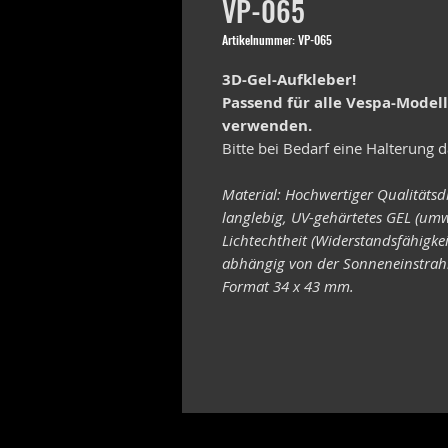
VP-065
Artikelnummer: VP-065
3D-Gel-Aufkleber!
Passend für alle Vespa-Model
verwenden.
Bitte bei Bedarf eine Halterung d
Material: Hochwertiger Qualitätsd
langlebig, UV-gehärtetes GEL (umw
Lichtechtheit (Widerstandsfähigke
abhängig von der Sonneneinstrahl
Format 34 x 43 mm.