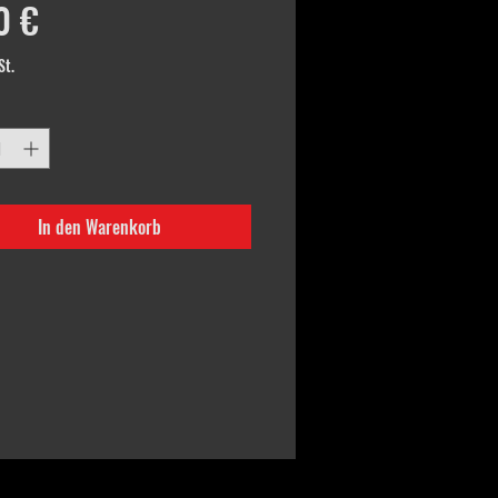
Preis
0 €
St.
In den Warenkorb