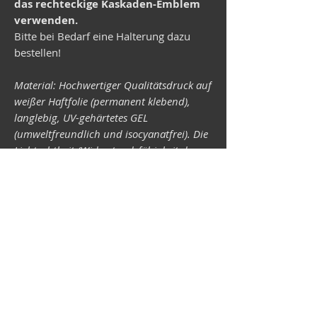
das rechteckige Kaskaden-Emblem
verwenden.
Bitte bei Bedarf eine Halterung dazu
bestellen!
Material: Hochwertiger Qualitätsdruck auf
weißer Haftfolie (permanent klebend),
langlebig, UV-gehärtetes GEL
(umweltfreundlich und isocyanatfrei). Die
Lichtechtheit (Widerstandsfähigkeit der
Druckfarben gegen Lichteinwirkung) ist
abhängig von der Sonneneinstrahlung
sowie allen möglichen Lichteinflüssen.
Format 34 x 43 mm.
Vespa-Shop
Camper-Shop