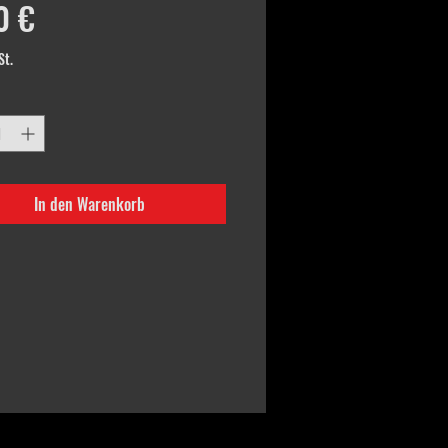
Preis
0 €
St.
In den Warenkorb