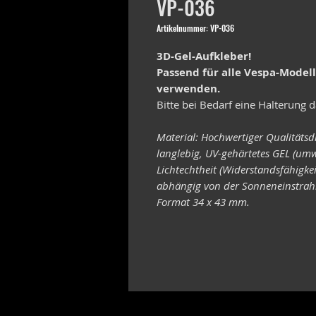
VP-036
Artikelnummer: VP-036
3D-Gel-Aufkleber!
Passend für alle Vespa-Model
verwenden.
Bitte bei Bedarf eine Halterung d
Material: Hochwertiger Qualitätsd
langlebig, UV-gehärtetes GEL (umw
Lichtechtheit (Widerstandsfähigke
abhängig von der Sonneneinstrahl
Format 34 x 43 mm.