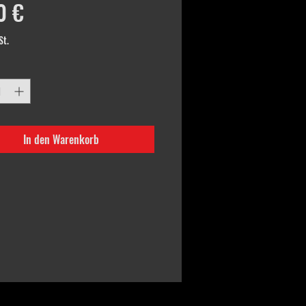
Preis
0 €
St.
In den Warenkorb