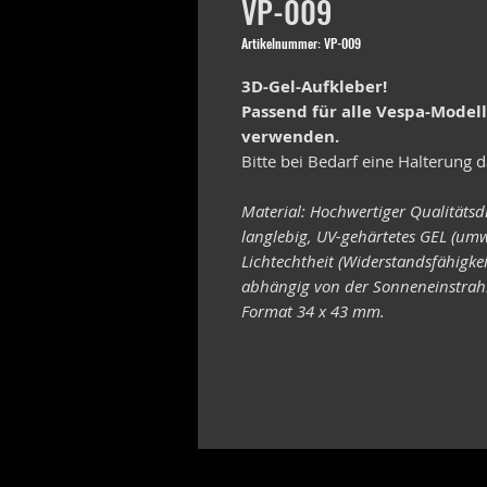
VP-009
Artikelnummer: VP-009
3D-Gel-Aufkleber!
Passend für alle Vespa-Model
verwenden.
Bitte bei Bedarf eine Halterung d
Material: Hochwertiger Qualitätsd
langlebig, UV-gehärtetes GEL (umw
Lichtechtheit (Widerstandsfähigke
abhängig von der Sonneneinstrahl
Format 34 x 43 mm.