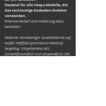
Passend für alle Vespa-Modelle, die
das rechteckige Kaskaden-Emblem
verwenden.
Bitte bei Bedarf eine Halterung dazu
bestellen!
Material: Hochwertiger Qualitätsdruck auf
weißer Haftfolie (permanent klebend),
langlebig, UV-gehärtetes GEL
(umweltfreundlich und isocyanatfrei). Die
Lichtechtheit (Widerstandsfähigkeit der
Druckfarben gegen Lichteinwirkung) ist
abhängig von der Sonneneinstrahlung
sowie allen möglichen Lichteinflüssen.
Format 34 x 43 mm.
Vespa-Shop
Camper-Shop