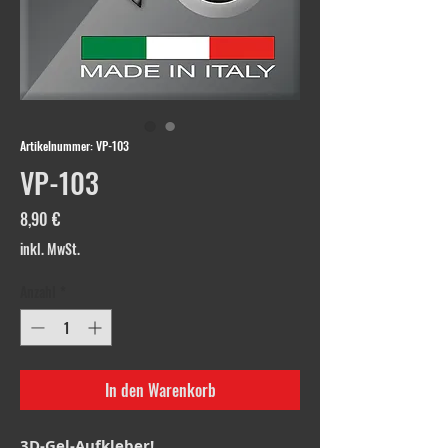
Artikelnummer: VP-103
VP-103
Preis
8,90 €
inkl. MwSt.
Anzahl
*
In den Warenkorb
3D-Gel-Aufkleber!