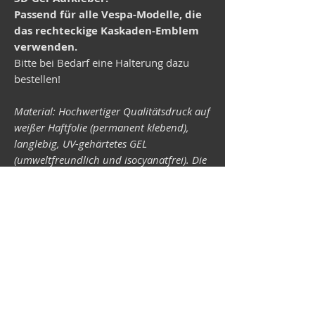
Passend für alle Vespa-Modelle, die
das rechteckige Kaskaden-Emblem
verwenden.
Bitte bei Bedarf eine Halterung dazu
bestellen!
Material: Hochwertiger Qualitätsdruck auf
weißer Haftfolie (permanent klebend),
langlebig, UV-gehärtetes GEL
(umweltfreundlich und isocyanatfrei). Die
Lichtechtheit (Widerstandsfähigkeit der
Druckfarben gegen Lichteinwirkung) ist
abhängig von der Sonneneinstrahlung
sowie allen möglichen Lichteinflüssen.
Format 34 x 43 mm.
Vespa-Shop
Camper-Shop