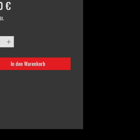
Preis
0 €
St.
In den Warenkorb