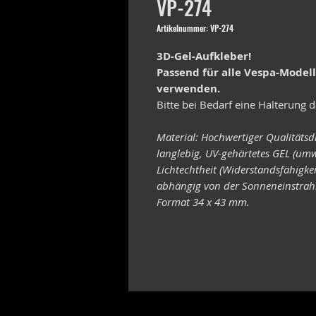
VP-274
Artikelnummer: VP-274
3D-Gel-Aufkleber!
Passend für alle Vespa-Model
verwenden.
Bitte bei Bedarf eine Halterung d
Material: Hochwertiger Qualitätsd
langlebig, UV-gehärtetes GEL (umw
Lichtechtheit (Widerstandsfähigke
abhängig von der Sonneneinstrahl
Format 34 x 43 mm.