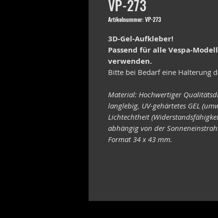
VP-273
Artikelnummer: VP-273
3D-Gel-Aufkleber!
Passend für alle Vespa-Model
verwenden.
Bitte bei Bedarf eine Halterung d
Material: Hochwertiger Qualitätsd
langlebig, UV-gehärtetes GEL (umw
Lichtechtheit (Widerstandsfähigke
abhängig von der Sonneneinstrahl
Format 34 x 43 mm.