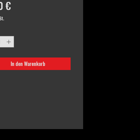
Preis
0 €
St.
In den Warenkorb