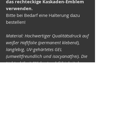
das rechteckige Kaskaden-Emblem
verwenden.
Bitte bei Bedarf eine Halterung dazu
bestellen!
Material: Hochwertiger Qualitätsdruck auf
weißer Haftfolie (permanent klebend),
langlebig, UV-gehärtetes GEL
(umweltfreundlich und isocyanatfrei). Die
Lichtechtheit (Widerstandsfähigkeit der
Druckfarben gegen Lichteinwirkung) ist
abhängig von der Sonneneinstrahlung
sowie allen möglichen Lichteinflüssen.
Format 34 x 43 mm.
Vespa-Shop
Camper-Shop