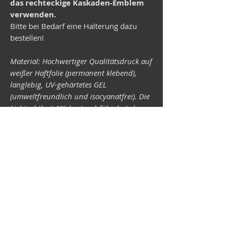
das rechteckige Kaskaden-Emblem
verwenden.
Bitte bei Bedarf eine Halterung dazu
bestellen!
Material: Hochwertiger Qualitätsdruck auf
weißer Haftfolie (permanent klebend),
langlebig, UV-gehärtetes GEL
(umweltfreundlich und isocyanatfrei). Die
Lichtechtheit (Widerstandsfähigkeit der
Druckfarben gegen Lichteinwirkung) ist
abhängig von der Sonneneinstrahlung
sowie allen möglichen Lichteinflüssen.
Format 34 x 43 mm.
Vespa-Shop
Camper-Shop