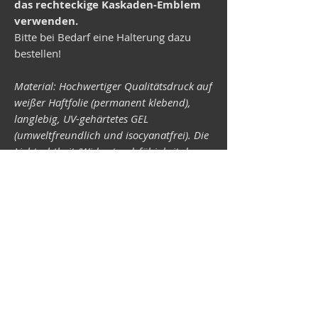
das rechteckige Kaskaden-Emblem
verwenden.
Bitte bei Bedarf eine Halterung dazu
bestellen!
Material: Hochwertiger Qualitätsdruck auf
weißer Haftfolie (permanent klebend),
langlebig, UV-gehärtetes GEL
(umweltfreundlich und isocyanatfrei). Die
Lichtechtheit (Widerstandsfähigkeit der
Druckfarben gegen Lichteinwirkung) ist
abhängig von der Sonneneinstrahlung
sowie allen möglichen Lichteinflüssen.
Format 34 x 43 mm.
Vespa-Shop
Camper-Shop