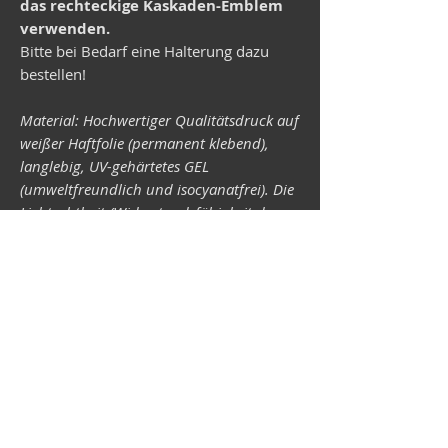
das rechteckige Kaskaden-Emblem
verwenden.
Bitte bei Bedarf eine Halterung dazu
bestellen!
Material: Hochwertiger Qualitätsdruck auf
weißer Haftfolie (permanent klebend),
langlebig, UV-gehärtetes GEL
(umweltfreundlich und isocyanatfrei). Die
Lichtechtheit (Widerstandsfähigkeit der
Druckfarben gegen Lichteinwirkung) ist
abhängig von der Sonneneinstrahlung
sowie allen möglichen Lichteinflüssen.
Format 34 x 43 mm.
Vespa-Shop
Camper-Shop