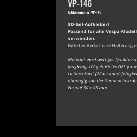
VP-146
Artikelnummer: VP-146
3D-Gel-Aufkleber!
Passend für alle Vespa-Model
verwenden.
Bitte bei Bedarf eine Halterung d
Material: Hochwertiger Qualitätsd
langlebig, UV-gehärtetes GEL (umw
Lichtechtheit (Widerstandsfähigke
abhängig von der Sonneneinstrahl
Format 34 x 43 mm.