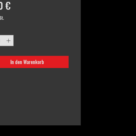
Preis
0 €
St.
In den Warenkorb