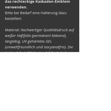
das rechteckige Kaskaden-Emblem
verwenden.
Bitte bei Bedarf eine Halterung dazu
bestellen!
Material: Hochwertiger Qualitätsdruck auf
weißer Haftfolie (permanent klebend),
langlebig, UV-gehärtetes GEL
(umweltfreundlich und isocyanatfrei). Die
Lichtechtheit (Widerstandsfähigkeit der
Druckfarben gegen Lichteinwirkung) ist
abhängig von der Sonneneinstrahlung
sowie allen möglichen Lichteinflüssen.
Format 34 x 43 mm.
Vespa-Shop
Camper-Shop