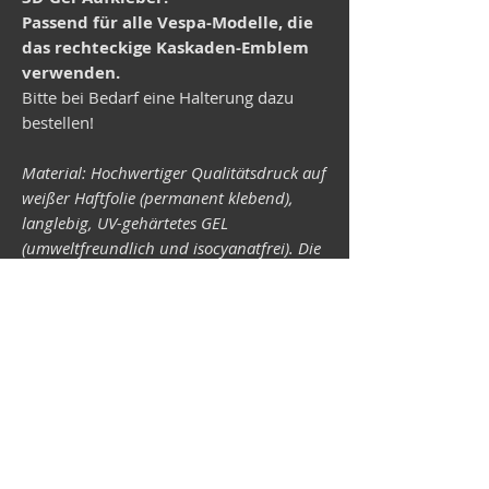
Passend für alle Vespa-Modelle, die
das rechteckige Kaskaden-Emblem
verwenden.
Bitte bei Bedarf eine Halterung dazu
bestellen!
Material: Hochwertiger Qualitätsdruck auf
weißer Haftfolie (permanent klebend),
langlebig, UV-gehärtetes GEL
(umweltfreundlich und isocyanatfrei). Die
Lichtechtheit (Widerstandsfähigkeit der
Druckfarben gegen Lichteinwirkung) ist
abhängig von der Sonneneinstrahlung
sowie allen möglichen Lichteinflüssen.
Format 34 x 43 mm.
Vespa-Shop
Camper-Shop