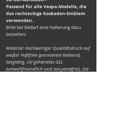
Passend für alle Vespa-Modelle, die
das rechteckige Kaskaden-Emblem
verwenden.
Bitte bei Bedarf eine Halterung dazu
bestellen!
Material: Hochwertiger Qualitätsdruck auf
weißer Haftfolie (permanent klebend),
langlebig, UV-gehärtetes GEL
(umweltfreundlich und isocyanatfrei). Die
Lichtechtheit (Widerstandsfähigkeit der
Druckfarben gegen Lichteinwirkung) ist
abhängig von der Sonneneinstrahlung
sowie allen möglichen Lichteinflüssen.
Format 34 x 43 mm.
Vespa-Shop
Camper-Shop