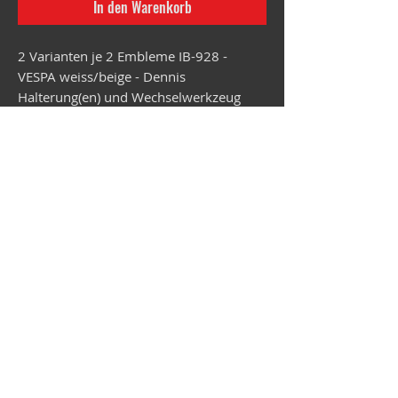
In den Warenkorb
2 Varianten je 2 Embleme IB-928 -
VESPA weiss/beige - Dennis
Halterung(en) und Wechselwerkzeug
kannst Du bei Bedarf zusätzlich in den
Warenkorb legen.
Der Versand erfolgt in ca. 4,5 Wochen.
Vespa-Shop
Camper-Shop
©2026
MEP Handels GmbH - V-Sticker.com