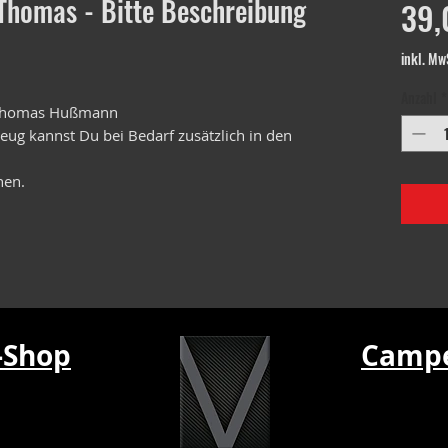
 Thomas - Bitte Beschreibung
39,
inkl. Mw
Anzahl
*
- Thomas Hußmann
ug kannst Du bei Bedarf zusätzlich in den
hen.
-Shop
Campe