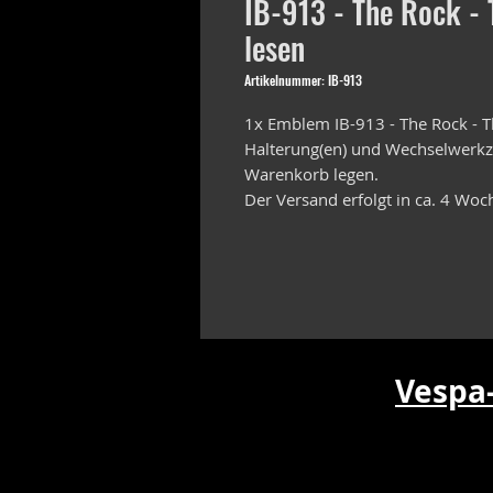
IB-913 - The Rock -
lesen
Artikelnummer: IB-913
1x Emblem IB-913 - The Rock 
Halterung(en) und Wechselwerkze
Warenkorb legen.
Der Versand erfolgt in ca. 4 Woc
Vespa