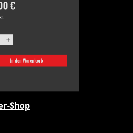
Preis
00 €
St.
In den Warenkorb
r-Shop