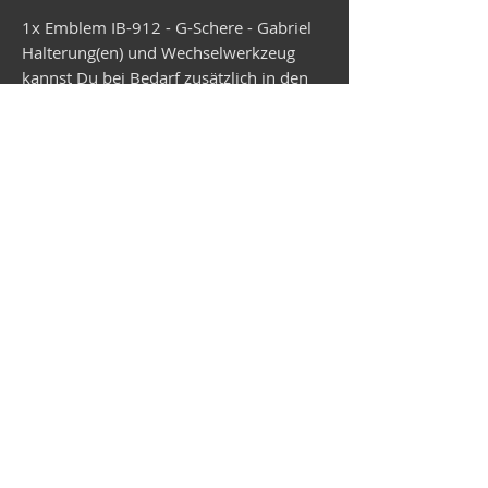
1x Emblem IB-912 - G-Schere - Gabriel
Halterung(en) und Wechselwerkzeug
kannst Du bei Bedarf zusätzlich in den
Warenkorb legen.
Der Versand erfolgt in ca. 4 Wochen.
Vespa-Shop
Camper-Shop
©2026
MEP Handels GmbH - V-Sticker.com
Deutschland
Alte Bottroper Str. 120 · 45356 Essen ·
Versandbedingungen
·
Impressum
·
Datenschutz
·
AGB