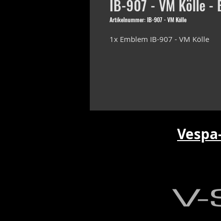
IB-907 - VM Kölle -
Artikelnummer: IB-907 - VM Kölle
1x Emblem IB-907 - VM Kölle
Vespa