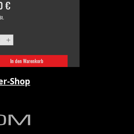
Preis
0 €
St.
In den Warenkorb
r-Shop