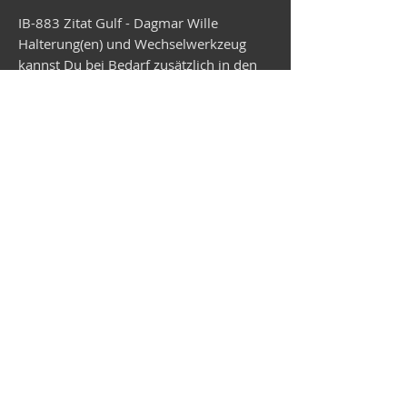
IB-883 Zitat Gulf - Dagmar Wille
Halterung(en) und Wechselwerkzeug
kannst Du bei Bedarf zusätzlich in den
Warenkorb legen. Der Versand erfolgt in
ca. 2 Wochen.
Vespa-Shop
Camper-Shop
©2026
MEP Handels GmbH - V-Sticker.com
Deutschland
Alte Bottroper Str. 120 · 45356 Essen ·
Versandbedingungen
·
Impressum
·
Datenschutz
·
AGB