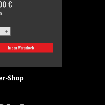
Preis
00 €
St.
In den Warenkorb
r-Shop