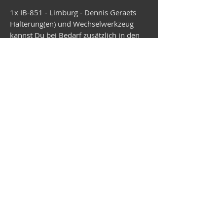
1x IB-851 - Limburg - Dennis Geraets
Halterung(en) und Wechselwerkzeug
kannst Du bei Bedarf zusätzlich in den
Warenkorb legen. Der Versand erfolgt in
ca. 4 Wochen.
Vespa-Shop
Camper-Shop
©2026
MEP Handels GmbH - V-Sticker.com
Deutschland
Alte Bottroper Str. 120 · 45356 Essen ·
Versandbedingungen
·
Impressum
·
Datenschutz
·
AGB