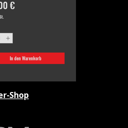
Preis
00 €
St.
In den Warenkorb
r-Shop