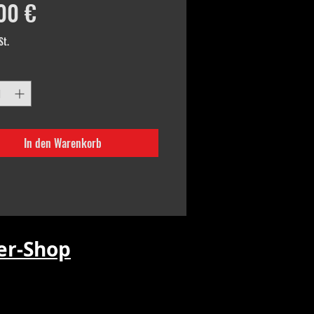
Preis
00 €
St.
In den Warenkorb
r-Shop