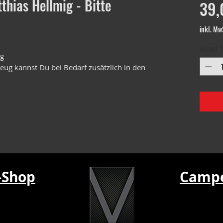
thias Hellmig - Bitte
39,
inkl. Mw
Anzahl
*
ig
ug kannst Du bei Bedarf zusätzlich in den
-Shop
Campe