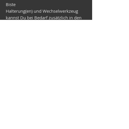
Biste
Halterung(en) und Wechselwerkzeug
kannst Du bei Bedarf zusätzlich in den
Warenkorb legen.
Lieferzeit ca. 4 Wochen.
Vespa-Shop
Camper-Shop
©2026
MEP Handels GmbH - V-Sticker.com
Deutschland
Alte Bottroper Str. 120 · 45356 Essen ·
Versandbedingungen
·
Impressum
·
Datenschutz
·
AGB