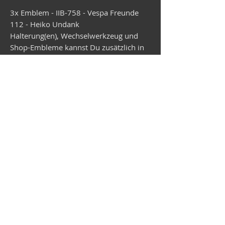
3x Emblem - IIB-758 - Vespa Freunde
112 - Heiko Undank
Halterung(en), Wechselwerkzeug und
Shop-Embleme kannst Du zusätzlich in
den Warenkorb legen.
Die Lieferzeit beträgt momentan ca. 4
Wochen.
Vespa-Shop
Camper-Shop
©2026
MEP Handels GmbH - V-Sticker.com
Deutschland
Alte Bottroper Str. 120 · 45356 Essen ·