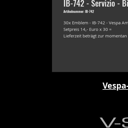
IB-742 - Servizio - B
Artikelnummer: IB-742
30x Emblem - IB-742 - Vespa Ami
Setpreis 14,- Euro x 30 =
Lieferzeit beträgt zur momentan
Vespa