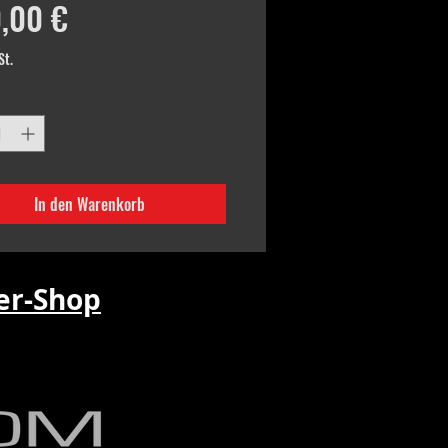
Preis
,00 €
St.
In den Warenkorb
r-Shop