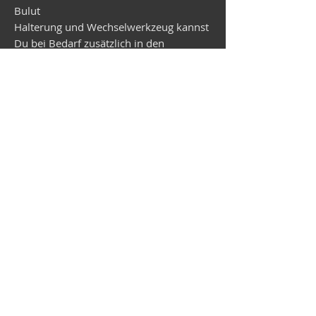
Bulut
Halterung und Wechselwerkzeug kannst
Du bei Bedarf zusätzlich in den
Warenkorb legen.
Lieferzeit beträgt zur Zeit ca. 3 Wochen.
Vespa-Shop
Camper-Shop
©2026
MEP Handels GmbH - V-Sticker.com
Deutschland
Alte Bottroper Str. 120 · 45356 Essen ·
Versandbedingungen
·
Impressum
·
Datenschutz
·
AGB