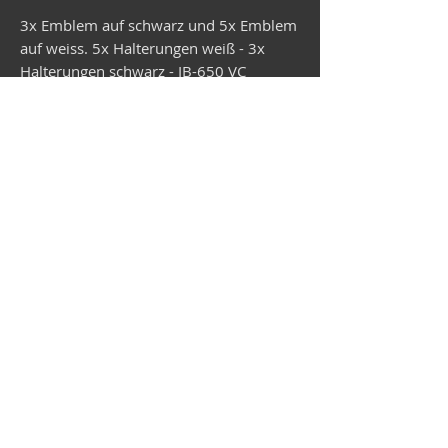
3x Emblem auf schwarz und 5x Emblem
auf weiss. 5x Halterungen weiß - 3x
Halterungen schwarz - IB-650 VC
Düsseldorf
Lieferzeit beträgt zur Zeit ca. 3 Wochen.
Vespa-Shop
Camper-Shop
©2026
MEP Handels GmbH - V-Sticker.com
Deutschland
Alte Bottroper Str. 120 · 45356 Essen ·
Versandbedingungen
·
Impressum
·
Datenschutz
·
AGB