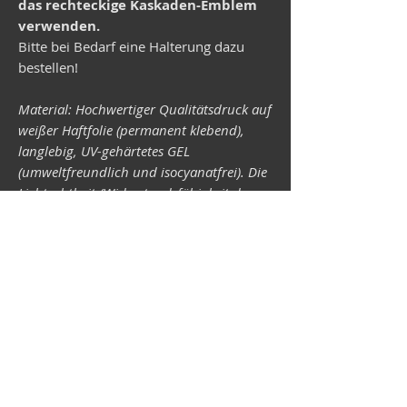
das rechteckige Kaskaden-Emblem
verwenden.
Bitte bei Bedarf eine Halterung dazu
bestellen!
Material: Hochwertiger Qualitätsdruck auf
weißer Haftfolie (permanent klebend),
langlebig, UV-gehärtetes GEL
(umweltfreundlich und isocyanatfrei). Die
Lichtechtheit (Widerstandsfähigkeit der
Druckfarben gegen Lichteinwirkung) ist
abhängig von der Sonneneinstrahlung
sowie allen möglichen Lichteinflüssen.
Format 34 x 43 mm.
Vespa-Shop
Camper-Shop