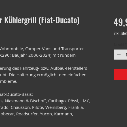
 Kühlergrill (Fiat-Ducato)
49,
inkl. Mw
Anzahl
*
 Wohnmobile, Camper-Vans und Transporter
/ X290; Baujahr 2006-2024) mit rundem
terung des Fahrzeug- bzw. Aufbau-Herstellers
aubt. Die Halterung ermöglicht den einfachen
 Embleme.
iat-Ducato-Basis:
us, Niesmann & Bischoff, Carthago, Pössl, LMC,
arado, Chausson, Pilote, Weinsberg, Frankia,
Globecar, Roadsurfer, Yucon, Karmann,