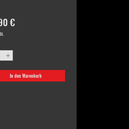
Preis
90 €
St.
In den Warenkorb