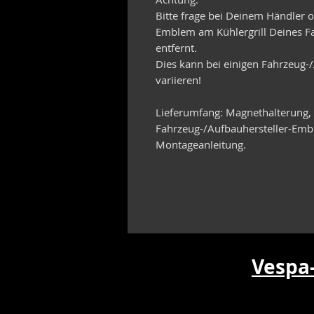
Bitte frage bei Deinem Händler o
Emblem am Kühlergrill Deines Fa
entfernt.
Dies kann bei einigen Fahrzeug-
variieren!
Lieferumfang: Magnethalterung, 
Fahrzeug-/Aufbauhersteller-Em
Montageanleitung.
Vespa