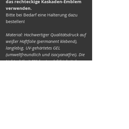
das rechteckige Kaskaden-Emblem
verwenden.
Bitte bei Bedarf eine Halterung dazu
bestellen!
Material: Hochwertiger Qualitätsdruck auf
weißer Haftfolie (permanent klebend),
langlebig, UV-gehärtetes GEL
(umweltfreundlich und isocyanatfrei). Die
Lichtechtheit (Widerstandsfähigkeit der
Druckfarben gegen Lichteinwirkung) ist
abhängig von der Sonneneinstrahlung
sowie allen möglichen Lichteinflüssen.
Format 34 x 43 mm.
Vespa-Shop
Camper-Shop