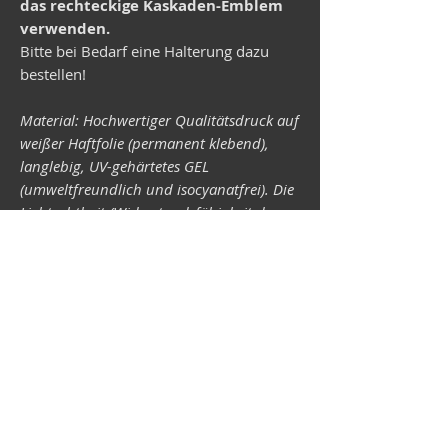
das rechteckige Kaskaden-Emblem
verwenden.
Bitte bei Bedarf eine Halterung dazu
bestellen!
Material: Hochwertiger Qualitätsdruck auf
weißer Haftfolie (permanent klebend),
langlebig, UV-gehärtetes GEL
(umweltfreundlich und isocyanatfrei). Die
Lichtechtheit (Widerstandsfähigkeit der
Druckfarben gegen Lichteinwirkung) ist
abhängig von der Sonneneinstrahlung
sowie allen möglichen Lichteinflüssen.
Format 34 x 43 mm.
Vespa-Shop
Camper-Shop