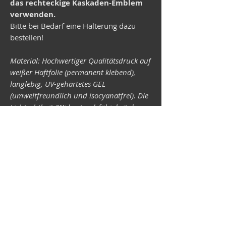
das rechteckige Kaskaden-Emblem
verwenden.
Bitte bei Bedarf eine Halterung dazu
bestellen!
Material: Hochwertiger Qualitätsdruck auf
weißer Haftfolie (permanent klebend),
langlebig, UV-gehärtetes GEL
(umweltfreundlich und isocyanatfrei). Die
Lichtechtheit (Widerstandsfähigkeit der
Druckfarben gegen Lichteinwirkung) ist
abhängig von der Sonneneinstrahlung
sowie allen möglichen Lichteinflüssen.
Format 34 x 43 mm.
Vespa-Shop
Camper-Shop